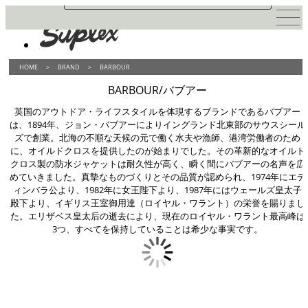
HOME
>
BRAND
>
BARBOUR
BARBOUR/バブアー
英国のアウトドア・ライフスタイルを体現するブランドであるバブアー
は、1894年、ジョン・バブアーによりイングランド北東部のサウスシール
ズで創業。北海の不順な天候の元で働く水夫や漁師、港湾労働者のため
に、オイルドクロスを提供したのが始まりでした。その革新的なオイルド
クロス製の防水ジャケットは耐久性が高く、瞬く間にバブアーの名声を広
めていきました。真摯なものづくりとその品質が認められ、1974年にエデ
ィンバラ公より、1982年に女王陛下より、1987年にはウェールズ皇太子
殿下より、イギリス王室御用達（ロイヤル・ワラント）の栄誉を賜りまし
た。エリザベス皇太后の逝去により、現在のロイヤル・ワラント最高峰は
3つ、すべてを保持していることは希少な事実です。