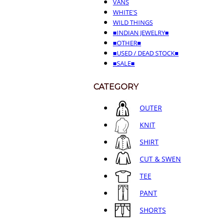
VANS
WHITE'S
WILD THINGS
■INDIAN JEWELRY■
■OTHER■
■USED / DEAD STOCK■
■SALE■
CATEGORY
OUTER
KNIT
SHIRT
CUT & SWEN
TEE
PANT
SHORTS