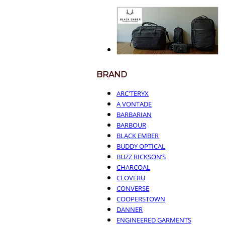
BRAND
ARC'TERYX
A VONTADE
BARBARIAN
BARBOUR
BLACK EMBER
BUDDY OPTICAL
BUZZ RICKSON’S
CHARCOAL
CLOVERU
CONVERSE
COOPERSTOWN
DANNER
ENGINEERED GARMENTS